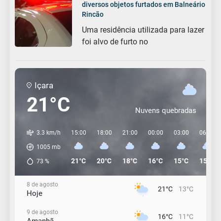
diversos objetos furtados em Balneário
Rincão
Uma residência utilizada para lazer
foi alvo de furto no
Içara
21°C
Nuvens quebradas
3.3 km/h
15:00
18:00
21:00
00:00
03:00
06:00
1005
mb
21°C
20°C
18°C
16°C
15°C
15°C
73
%
8 de agosto
21°C
13°C
Hoje
9 de agosto
16°C
11°C
Amanhã