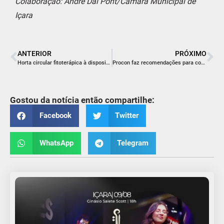
Colaboração: André Dal Pont/Câmara Municipal de
Içara
ANTERIOR
PRÓXIMO
Horta circular fitoterápica à disposição dos moradores do Liri
Procon faz recomendações para conter despesas de fim de ano
Gostou da notícia então compartilhe:
Facebook
Twitter
WhatsApp
Telegram