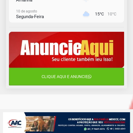
10 de agosto
15°C
10°C
Segunda-Feira
11 de agosto
14°C
11°C
Terça-Feira
12 de agosto
15°C
11°C
Quarta-Feira
13 de agosto
20°C
15°C
Quinta-Feira
CLIQUE AQUI E ANUNCIE
14 de agosto
18°C
13°C
Sexta-Feira