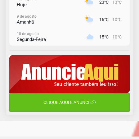
23°C
13°C
Hoje
9 de agosto
16°C
10°C
Amanhã
10 de agosto
15°C
10°C
Segunda-Feira
11 de agosto
12°C
11°C
Terça-Feira
12 de agosto
15°C
12°C
Quarta-Feira
13 de agosto
22°C
15°C
Quinta-Feira
CLIQUE AQUI E ANUNCIE
14 de agosto
18°C
15°C
Sexta-Feira