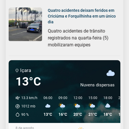
Quatro acidentes deixam feridos em
Criciúma e Forquilhinha em um único
dia
Quatro acidentes de trânsito
registrados na quarta-feira (5)
mobilizaram equipes
Içara
13°C
Nuvens dispersas
13.3 km/h
06:00
09:00
12:00
15:00
18:00
21:00
1012
mb
13°C
16°C
20°C
21°C
18°C
17°C
90
%
8 de agosto