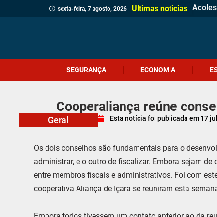
Adolesc
Ciclon
Jovem 
Câmara
Menina
Projet
Delega
Veread
Cliente
Revita
Criciú
Dia do
Corpo 
Quatro
Ultimas noticias
sexta-feira, 7 agosto, 2026
SEGURANÇA
ECONOMIA
E
Cooperaliança reúne consel
Esta notícia foi publicada em
17 ju
Geral
Os dois conselhos são fundamentais para o desenvol
administrar, e o outro de fiscalizar. Embora sejam de
entre membros fiscais e administrativos. Foi com este
cooperativa Aliança de Içara se reuniram esta seman
Embora todos tivessem um contato anterior ao da reu