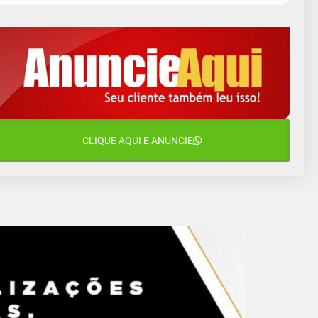
11 de agosto
13°C
11°C
Terça-Feira
12 de agosto
15°C
12°C
Quarta-Feira
13 de agosto
18°C
14°C
Quinta-Feira
14 de agosto
CLIQUE AQUI E ANUNCIE
20°C
16°C
Sexta-Feira