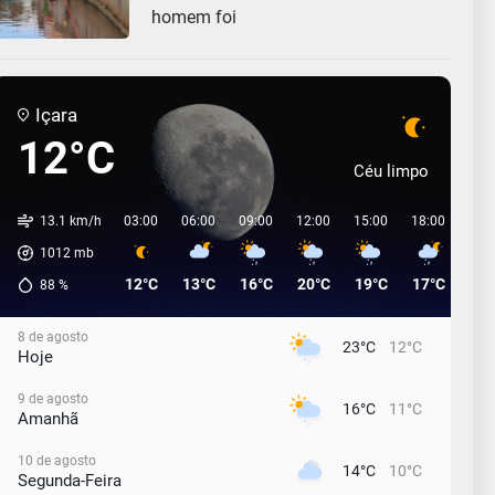
homem foi
Içara
12°C
Céu limpo
13.1 km/h
03:00
06:00
09:00
12:00
15:00
18:00
21:
1012
mb
12°C
13°C
16°C
20°C
19°C
17°C
17°
88
%
8 de agosto
23°C
12°C
Hoje
9 de agosto
16°C
11°C
Amanhã
10 de agosto
14°C
10°C
Segunda-Feira