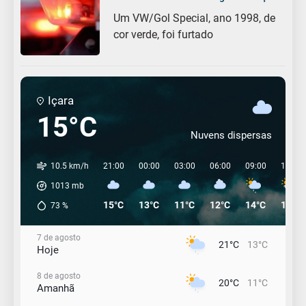
Um VW/Gol Special, ano 1998, de
cor verde, foi furtado
Içara
15°C
Nuvens dispersas
10.5 km/h
21:00
00:00
03:00
06:00
09:00
12:00
1013
mb
15°C
13°C
11°C
12°C
14°C
19°C
73
%
7 de agosto
21°C
13°C
Hoje
8 de agosto
20°C
11°C
Amanhã