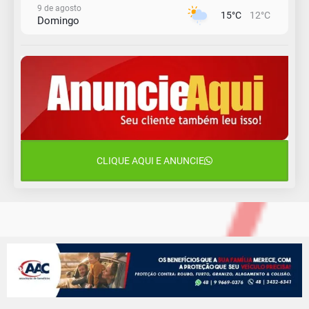
9 de agosto
15°C
12°C
Domingo
10 de agosto
14°C
10°C
Segunda-Feira
11 de agosto
13°C
10°C
Terça-Feira
12 de agosto
16°C
11°C
Quarta-Feira
CLIQUE AQUI E ANUNCIE
13 de agosto
18°C
13°C
Quinta-Feira