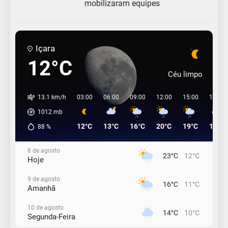
mobilizaram equipes
Içara
12°C
Céu limpo
13.1 km/h
03:00
06:00
09:00
12:00
15:00
18:00
1012
mb
12°C
13°C
16°C
20°C
19°C
17°C
88
%
8 de agosto
23°C
12°C
Hoje
9 de agosto
16°C
11°C
Amanhã
10 de agosto
14°C
10°C
Segunda-Feira