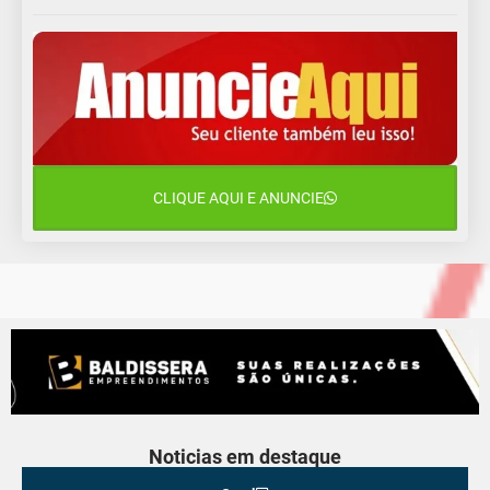
11 de agosto
13°C
11°C
Terça-Feira
12 de agosto
15°C
12°C
Quarta-Feira
13 de agosto
18°C
14°C
Quinta-Feira
CLIQUE AQUI E ANUNCIE
14 de agosto
20°C
16°C
Sexta-Feira
Noticias em destaque