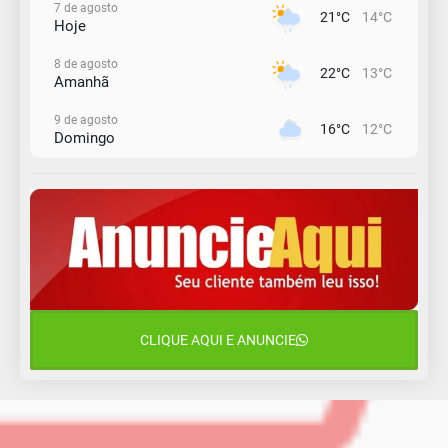
7 de agosto
21°C
14°C
Hoje
8 de agosto
22°C
13°C
Amanhã
9 de agosto
16°C
12°C
Domingo
10 de agosto
13°C
11°C
Segunda-Feira
11 de agosto
15°C
9°C
Terça-Feira
12 de agosto
15°C
11°C
Quarta-Feira
CLIQUE AQUI E ANUNCIE
13 de agosto
16°C
13°C
Quinta-Feira