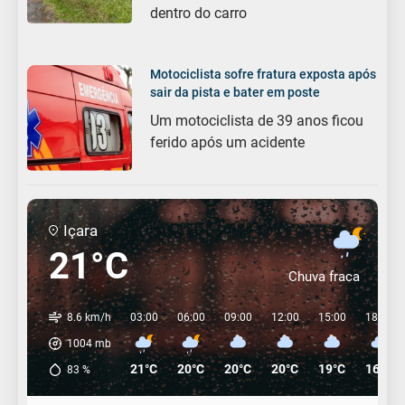
dentro do carro
Motociclista sofre fratura exposta após
sair da pista e bater em poste
Um motociclista de 39 anos ficou
ferido após um acidente
Içara
21°C
Chuva fraca
8.6 km/h
03:00
06:00
09:00
12:00
15:00
18:00
1004
mb
21°C
20°C
20°C
20°C
19°C
16°C
83
%