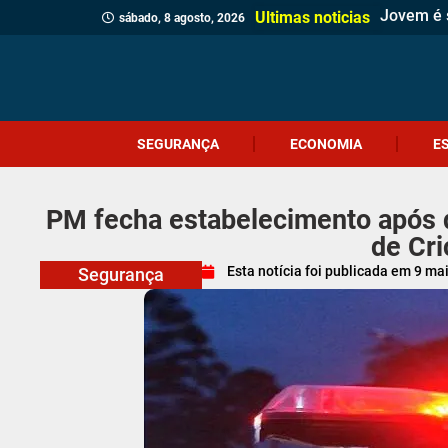
Jovem é 
Operação 
Serra do 
Foragido 
Homem é p
Casa de 
Gol esta
Polícia M
Polícia C
Sábado Es
Adolescen
Comércio
Prefeitur
Identifi
Homem qu
Prouni 2
Adolescen
Ciclone-
Ultimas noticias
sábado, 8 agosto, 2026
SEGURANÇA
ECONOMIA
E
PM fecha estabelecimento após 
de Cr
Esta notícia foi publicada em
9 ma
Segurança