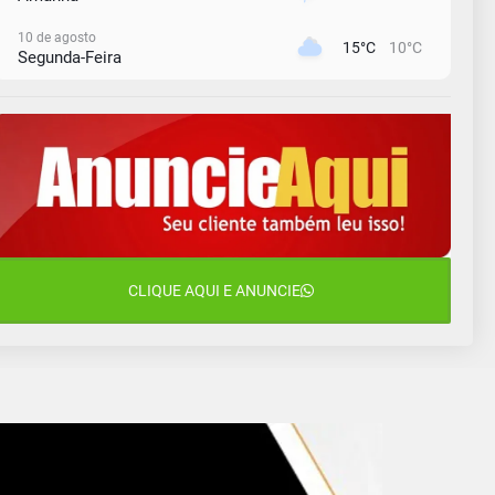
10 de agosto
15°C
10°C
Segunda-Feira
11 de agosto
13°C
11°C
Terça-Feira
12 de agosto
15°C
11°C
Quarta-Feira
13 de agosto
20°C
15°C
Quinta-Feira
14 de agosto
CLIQUE AQUI E ANUNCIE
18°C
13°C
Sexta-Feira