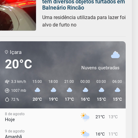
tem diversos objetos furtados em
Balneário Rincão
Uma residência utilizada para lazer foi
alvo de furto no
Içara
20°C
Nuvens quebradas
3.3 km/h
15:00
18:00
21:00
00:00
03:00
06:00
09:0
1007
mb
20°C
19°C
17°C
16°C
15°C
15°C
14°C
72
%
8 de agosto
21°C
13°C
Hoje
9 de agosto
16°C
11°C
Amanhã