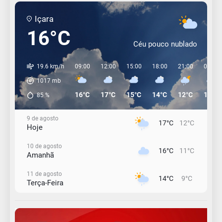
Içara
16°C
Céu pouco nublado
19.6 km/h
09:00
12:00
15:00
18:00
21:00
00:00
1017
mb
16°C
17°C
15°C
14°C
12°C
12°C
85
%
9 de agosto
17°C
12°C
Hoje
10 de agosto
16°C
11°C
Amanhã
11 de agosto
14°C
9°C
Terça-Feira
12 de agosto
13°C
11°C
Quarta-Feira