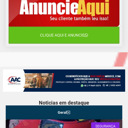
13 de agosto
17°C
12°C
Quinta-Feira
14 de agosto
18°C
16°C
Sexta-Feira
CLIQUE AQUI E ANUNCIE
15 de agosto
18°C
18°C
Sábado
Noticias em destaque
Geral
SEGURANÇA