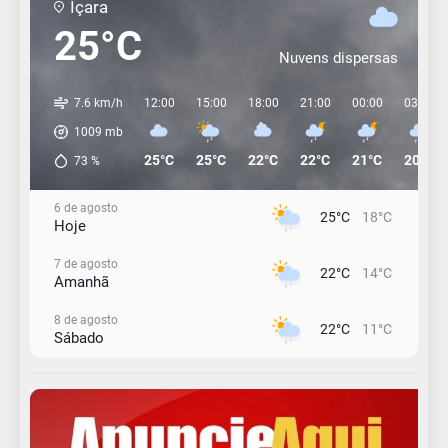
Içara
25°C
Nuvens dispersas
7.6 km/h
12:00
15:00
18:00
21:00
00:00
03:00
1009
mb
25°C
25°C
22°C
22°C
21°C
20°C
73
%
6 de agosto
25°C
18°C
Hoje
7 de agosto
22°C
14°C
Amanhã
8 de agosto
22°C
11°C
Sábado
9 de agosto
16°C
12°C
Domingo
10 de agosto
14°C
10°C