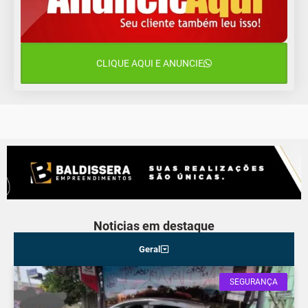
Segunda-Feira
11 de agosto
15°C
9°C
Terça-Feira
CLIQUE AQUI E ANUNCIE
12 de agosto
16°C
10°C
Quarta-Feira
Noticias em destaque
Geral
SEGURANÇA