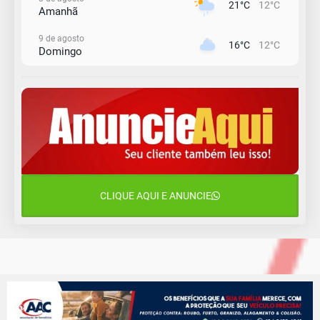
21°C
12°C
Amanhã
9 de agosto
16°C
12°C
Domingo
10 de agosto
15°C
11°C
Segunda-Feira
11 de agosto
15°C
8°C
Terça-Feira
12 de agosto
15°C
11°C
Quarta-Feira
CLIQUE AQUI E ANUNCIE
13 de agosto
19°C
13°C
Quinta-Feira