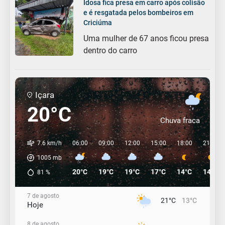
Idosa fica presa em carro após colisão
e é resgatada pelos bombeiros em
Criciúma
Uma mulher de 67 anos ficou presa
dentro do carro
Içara
20°C
Chuva fraca
7.6 km/h
06:00
09:00
12:00
15:00
18:00
21:00
1005
mb
20°C
19°C
19°C
17°C
14°C
14°C
81
%
7 de agosto
21°C
13°C
Hoje
8 de agosto