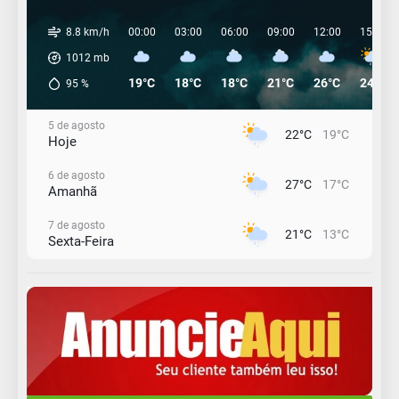
8.8 km/h
00:00
03:00
06:00
09:00
12:00
15:00
1012
mb
19°C
18°C
18°C
21°C
26°C
24°C
95
%
5 de agosto
22°C
19°C
Hoje
6 de agosto
27°C
17°C
Amanhã
7 de agosto
21°C
13°C
Sexta-Feira
8 de agosto
23°C
11°C
Sábado
9 de agosto
16°C
12°C
Domingo
10 de agosto
13°C
11°C
Segunda-Feira