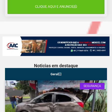
CLIQUE AQUI E ANUNCIE
11 de agosto
15°C
10°C
Terça-Feira
Noticias em destaque
Geral
SEGURANÇA