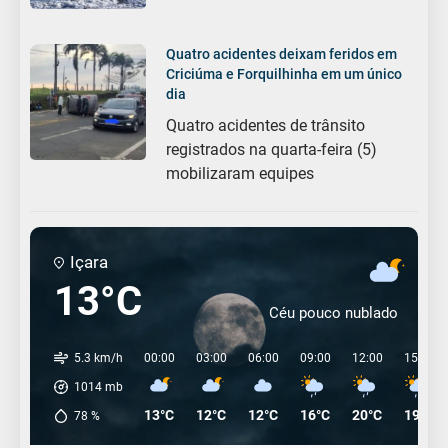
Quatro acidentes deixam feridos em
Criciúma e Forquilhinha em um único
dia
Quatro acidentes de trânsito
registrados na quarta-feira (5)
mobilizaram equipes
Içara
13°C
Céu pouco nublado
5.3 km/h
00:00
03:00
06:00
09:00
12:00
15:00
1014
mb
13°C
12°C
12°C
16°C
20°C
19°C
78
%