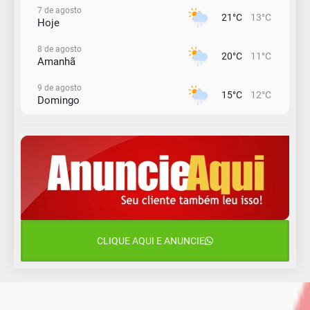
7 de agosto
21°C
13°C
Hoje
8 de agosto
20°C
11°C
Amanhã
9 de agosto
15°C
12°C
Domingo
10 de agosto
14°C
10°C
Segunda-Feira
11 de agosto
13°C
10°C
Terça-Feira
12 de agosto
16°C
11°C
Quarta-Feira
CLIQUE AQUI E ANUNCIE
13 de agosto
18°C
13°C
Quinta-Feira