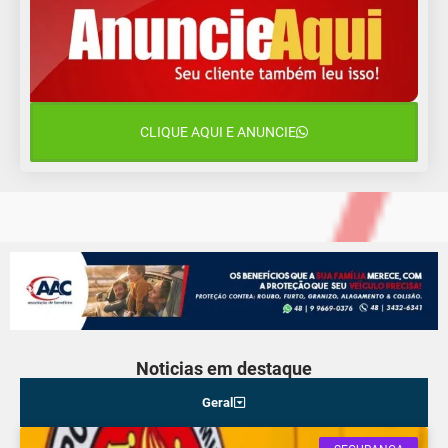
11 de agosto
15°C
8°C
Terça-Feira
12 de agosto
15°C
11°C
Quarta-Feira
CLIQUE AQUI E ANUNCIE
13 de agosto
19°C
13°C
Quinta-Feira
Noticias em destaque
Geral