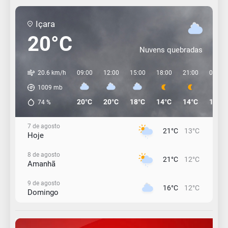
Içara
20°C
Nuvens quebradas
20.6 km/h
09:00
12:00
15:00
18:00
21:00
00:00
1009
mb
20°C
20°C
18°C
14°C
14°C
13°C
74
%
7 de agosto
21°C
13°C
Hoje
8 de agosto
21°C
12°C
Amanhã
9 de agosto
16°C
12°C
Domingo
10 de agosto
15°C
11°C
Segunda-Feira