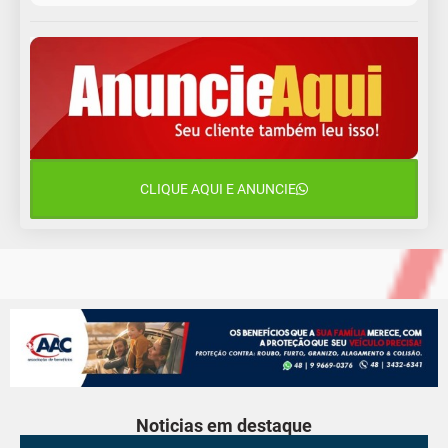
12 de agosto
13°C
11°C
Quarta-Feira
13 de agosto
17°C
12°C
Quinta-Feira
14 de agosto
18°C
16°C
Sexta-Feira
CLIQUE AQUI E ANUNCIE
15 de agosto
18°C
18°C
Sábado
Noticias em destaque