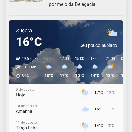
por meio da Delegacia
Içara
16°C
Céu pouco nublado
19.6 km/h
09:00
12:00
15:00
18:00
21:00
00:00
1017
mb
16°C
17°C
15°C
14°C
12°C
12°C
84
%
9 de agosto
17°C
12°C
Hoje
10 de agosto
16°C
11°C
Amanhã
11 de agosto
14°C
9°C
Terça-Feira