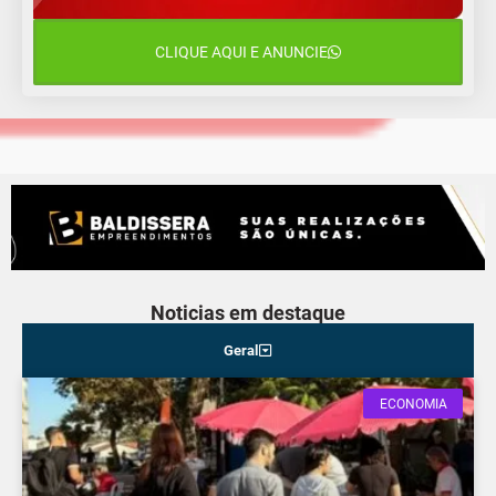
15°C
10°C
Terça-Feira
CLIQUE AQUI E ANUNCIE
12 de agosto
14°C
12°C
Quarta-Feira
Noticias em destaque
Geral
ECONOMIA