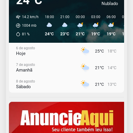
24°C
Nublado
14.2 km/h
18:00
21:00
00:00
03:00
06:00
09:00
1004
mb
24°C
23°C
21°C
19°C
19°C
19°C
81
%
6 de agosto
25°C
18°C
Hoje
7 de agosto
21°C
14°C
Amanhã
8 de agosto
21°C
13°C
Sábado
9 de agosto
16°C
13°C
Domingo
10 de agosto
14°C
11°C
Segunda-Feira
11 de agosto