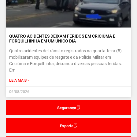
QUATRO ACIDENTES DEIXAM FERIDOS EM CRICIÚMA E
FORQUILHINHA EM UM ÚNICO DIA
Quatro acidentes de trânsito registrados na quarta-feira (5)
mobilizaram equipes de resgate e da Polícia Militar em
Criciúma e Forquilhinha, deixando diversas pessoas feridas.
Em
LEIA MAIS »
06/08/2026
Segurança
Esporte