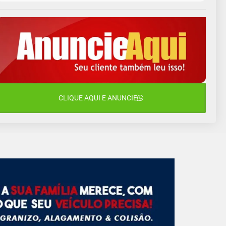
9 de agosto
16°C
12°C
Domingo
10 de agosto
14°C
10°C
Segunda-Feira
11 de agosto
15°C
9°C
Terça-Feira
12 de agosto
CLIQUE AQUI E ANUNCIE
16°C
10°C
Quarta-Feira