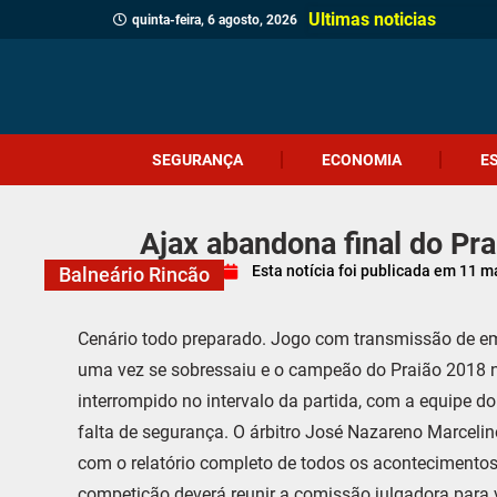
Ultimas noticias
quinta-feira, 6 agosto, 2026
SEGURANÇA
ECONOMIA
E
Ajax abandona final do Pra
Esta notícia foi publicada em
11 m
Balneário Rincão
Cenário todo preparado. Jogo com transmissão de emi
uma vez se sobressaiu e o campeão do Praião 2018 nã
interrompido no intervalo da partida, com a equipe
falta de segurança. O árbitro José Nazareno Marceli
com o relatório completo de todos os aconteciment
competição deverá reunir a comissão julgadora para 