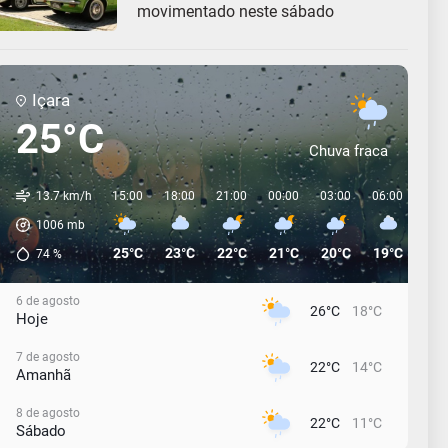
movimentado neste sábado
Içara
25°C
Chuva fraca
13.7 km/h
15:00
18:00
21:00
00:00
03:00
06:00
09:
1006
mb
25°C
23°C
22°C
21°C
20°C
19°C
20°
74
%
6 de agosto
26°C
18°C
Hoje
7 de agosto
22°C
14°C
Amanhã
8 de agosto
22°C
11°C
Sábado