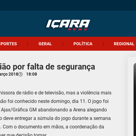
SPORTES
GERAL
POLÍTICA
REGIONAL
ião por falta de segurança
arço 2018
18:08
ssora de rádio e de televisão, mas a violência mais
o foi conhecido neste domingo, dia 11. O jogo foi
 do Ajax/Gráfica GM abandonando a Arena alegando
no deve entregar a súmula do jogo durante a semana
os. Com o documento em mãos, a coordenação da
ver que decisão tomar.