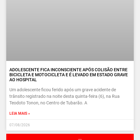
ADOLESCENTE FICA INCONSCIENTE APÓS COLISÃO ENTRE
BICICLETA E MOTOCICLETA E É LEVADO EM ESTADO GRAVE
AO HOSPITAL
Um adolescente ficou ferido após um grave acidente de
trânsito registrado na noite desta quinta-feira (6), na Rua
Teodoto Tonon, no Centro de Tubarão. A
LEIA MAIS »
07/08/2026