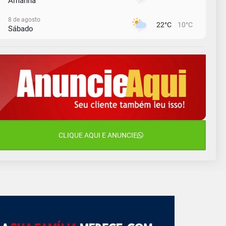
Amanhã
8 de agosto
22°C
10°C
Sábado
9 de agosto
16°C
12°C
Domingo
10 de agosto
14°C
11°C
Segunda-Feira
11 de agosto
15°C
8°C
Terça-Feira
12 de agosto
CLIQUE AQUI E ANUNCIE
14°C
10°C
Quarta-Feira