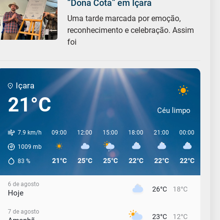
“Dona Cota” em Içara
Uma tarde marcada por emoção,
reconhecimento e celebração. Assim
foi
Içara
21°C
Céu limpo
7.9 km/h
09:00
12:00
15:00
18:00
21:00
00:00
03:0
1009
mb
21°C
25°C
25°C
22°C
22°C
22°C
22°C
83
%
6 de agosto
26°C
18°C
Hoje
7 de agosto
23°C
12°C