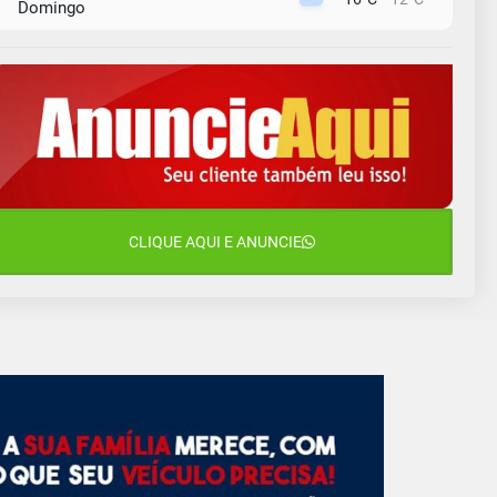
Domingo
10 de agosto
15°C
11°C
Segunda-Feira
11 de agosto
15°C
8°C
Terça-Feira
12 de agosto
15°C
11°C
Quarta-Feira
13 de agosto
CLIQUE AQUI E ANUNCIE
19°C
13°C
Quinta-Feira