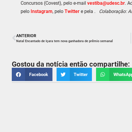
Concursos (Covest), pelo e-mail
vestiba@udesc.br
. A
pelo
Instagram
, pelo
Twitter
e pela
.
Colaboração: A
ANTERIOR
Natal Encantado de Içara tem nova ganhadora de prêmio semanal
Gostou da notícia então compartilhe:
Facebook
Twitter
WhatsAp