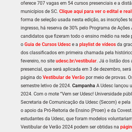
oferece 707 vagas em 54 cursos presenciais e a distâ
municípios de SC.
Clique aqui para ver o edital e real
forma de seleção usada nesta edição, as inscrições
ingresso, há reserva de 30% pelo Programa de Ações 
candidatos que fizeram todo o ensino médio na rede 
o
Guia de Cursos Udesc
e a
playlist de vídeos
da gra
dos classificados em primeira chamada pela histórico
fevereiro, no site
udesc.br/vestibular
. Já o listão do
presencial, que será aplicada em 3 de dezembro, será
página do
Vestibular de Verão
por meio de provas. O
semestre letivo de 2024.
Campanha
A Udesc lançou u
2024. Com o mote “Vem ser Udesc! Universidade pública
Secretaria de Comunicação da Udesc (Secom) e pela a
o apoio da Pró-Reitoria de Ensino (Proen) e da Covest.
estudantes da Udesc, que foram modelos voluntaria
Vestibular de Verão 2024 podem ser obtidas na
págin