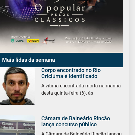
Mais lidas da semana
Corpo encontrado no Rio
Criciúma é identificado
A vítima encontrada morta na manhã
desta quinta-feira (6), às
Câmara de Balneário Rincão
lança concurso público
A Câmara de Balneário Rincão lançou