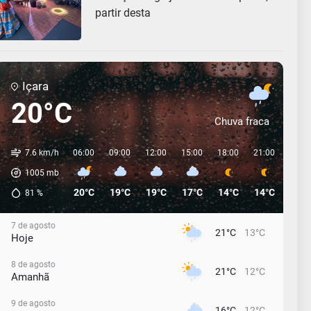
partir desta
Içara
20°C
Chuva fraca
7.6 km/h
06:00
09:00
12:00
15:00
18:00
21:00
00:0
1005
mb
20°C
19°C
19°C
17°C
14°C
14°C
13°C
81
%
7 de agosto
21°C
13°C
Hoje
8 de agosto
21°C
12°C
Amanhã
9 de agosto
16°C
12°C