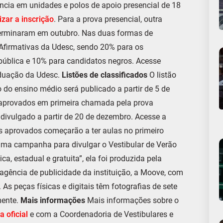
ncia em unidades e polos de apoio presencial de 18
izar a inscrição
. Para a prova presencial, outra
 terminaram em outubro. Nas duas formas de
Afirmativas da Udesc, sendo 20% para os
pública e 10% para candidatos negros. Acesse
duação da Udesc.
Listões de classificados
O listão
 do ensino médio será publicado a partir de 5 de
s aprovados em primeira chamada pela prova
 divulgado a partir de 20 de dezembro. Acesse a
s aprovados começarão a ter aulas no primeiro
ma campanha para divulgar o Vestibular de Verão
, estadual e gratuita”, ela foi produzida pela
gência de publicidade da instituição, a Moove, com
 As peças físicas e digitais têm fotografias de sete
mente.
Mais informações
Mais informações sobre o
a oficial
e com a Coordenadoria de Vestibulares e