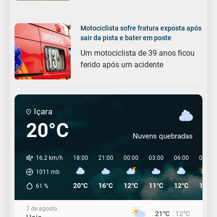
Motociclista sofre fratura exposta após
sair da pista e bater em poste
Um motociclista de 39 anos ficou
ferido após um acidente
Içara
20°C
Nuvens quebradas
16.2 km/h
18:00
21:00
00:00
03:00
06:00
09:00
1011
mb
20°C
16°C
12°C
11°C
12°C
14°C
61
%
7 de agosto
21°C
12°C