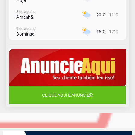
Hoje
8 de agosto
20°C
11°C
Amanhã
9 de agosto
15°C
12°C
Domingo
10 de agosto
14°C
10°C
Segunda-Feira
11 de agosto
13°C
10°C
Terça-Feira
12 de agosto
16°C
11°C
Quarta-Feira
CLIQUE AQUI E ANUNCIE
13 de agosto
18°C
13°C
Quinta-Feira