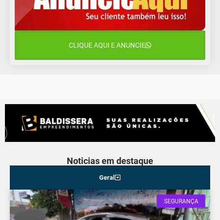
Segunda-Feira
11 de agosto
15°C
8°C
Terça-Feira
CLIQUE AQUI E ANUNCIE
12 de agosto
14°C
10°C
Quarta-Feira
Noticias em destaque
Geral
SEGURANÇA