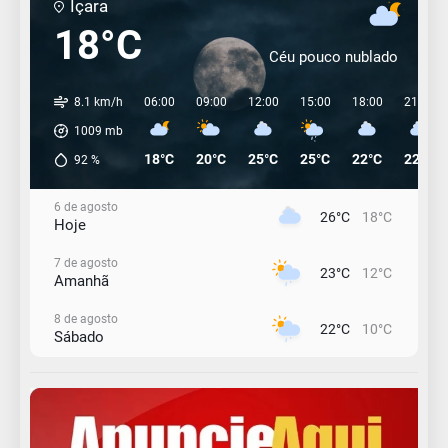
Içara
18°C
Céu pouco nublado
8.1 km/h
06:00
09:00
12:00
15:00
18:00
21:00
1009
mb
18°C
20°C
25°C
25°C
22°C
22°C
92
%
6 de agosto
26°C
18°C
Hoje
7 de agosto
23°C
12°C
Amanhã
8 de agosto
22°C
10°C
Sábado
9 de agosto
16°C
12°C
Domingo
10 de agosto
14°C
11°C