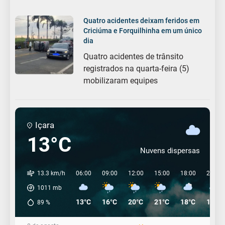
Quatro acidentes deixam feridos em
Criciúma e Forquilhinha em um único
dia
Quatro acidentes de trânsito
registrados na quarta-feira (5)
mobilizaram equipes
Içara
13°C
Nuvens dispersas
13.3 km/h
06:00
09:00
12:00
15:00
18:00
21:00
1011
mb
13°C
16°C
20°C
21°C
18°C
17°C
89
%