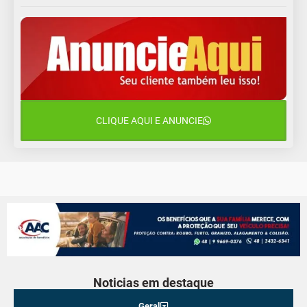
8 de agosto
23°C
11°C
Sábado
9 de agosto
15°C
12°C
Domingo
10 de agosto
12°C
10°C
Segunda-Feira
CLIQUE AQUI E ANUNCIE
11 de agosto
14°C
9°C
Terça-Feira
Noticias em destaque
Geral