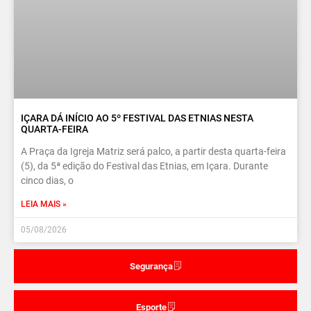
IÇARA DÁ INÍCIO AO 5º FESTIVAL DAS ETNIAS NESTA
QUARTA-FEIRA
A Praça da Igreja Matriz será palco, a partir desta quarta-feira
(5), da 5ª edição do Festival das Etnias, em Içara. Durante
cinco dias, o
LEIA MAIS »
05/08/2026
Segurança
Esporte