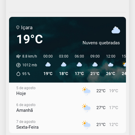
Içara
19°C
Nuvens quebradas
8.8 km/h
00:00
03:00
06:00
09:00
12:00
15:00
1012
mb
19°C
18°C
17°C
21°C
26°C
24°C
95
%
5 de agosto
22°C
19°C
Hoje
6 de agosto
27°C
17°C
Amanhã
7 de agosto
21°C
12°C
Sexta-Feira