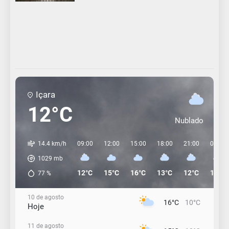
Içara
12°C
Nublado
14.4 km/h
09:00
12:00
15:00
18:00
21:00
00:00
1029
mb
12°C
15°C
16°C
13°C
12°C
10°C
77
%
10 de agosto
16°C
10°C
Hoje
11 de agosto