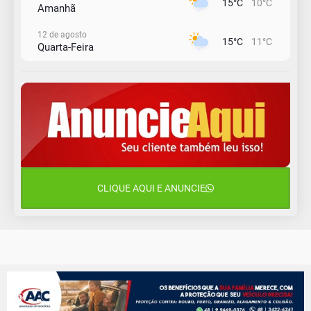
15°C
10°C
Amanhã
12 de agosto
15°C
11°C
Quarta-Feira
13 de agosto
18°C
14°C
Quinta-Feira
14 de agosto
20°C
16°C
Sexta-Feira
15 de agosto
24°C
18°C
Sábado
CLIQUE AQUI E ANUNCIE
16 de agosto
21°C
17°C
Domingo