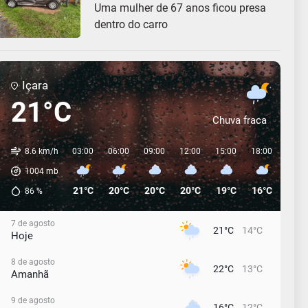
Uma mulher de 67 anos ficou presa
dentro do carro
Içara
21°C
Chuva fraca
8.6 km/h
03:00
06:00
09:00
12:00
15:00
18:00
21:0
1004
mb
21°C
20°C
20°C
20°C
19°C
16°C
14°C
86
%
7 de agosto
21°C
14°C
Hoje
8 de agosto
22°C
13°C
Amanhã
9 de agosto
16°C
12°C