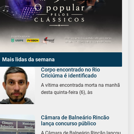
Mais lidas da semana
Corpo encontrado no Rio
Criciúma é identificado
A vítima encontrada morta na manhã
desta quinta-feira (6), às
Câmara de Balneário Rincão
lança concurso público
A Câmara de Balneário Rincão lançou