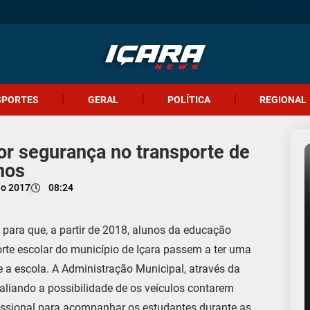
SPORTES
GERAL
POLÍTICA
REGIONAL
or segurança no transporte de
nos
io 2017
08:24
para que, a partir de 2018, alunos da educação
orte escolar do município de Içara passem a ter uma
e a escola. A Administração Municipal, através da
aliando a possibilidade de os veículos contarem
fissional para acompanhar os estudantes durante as