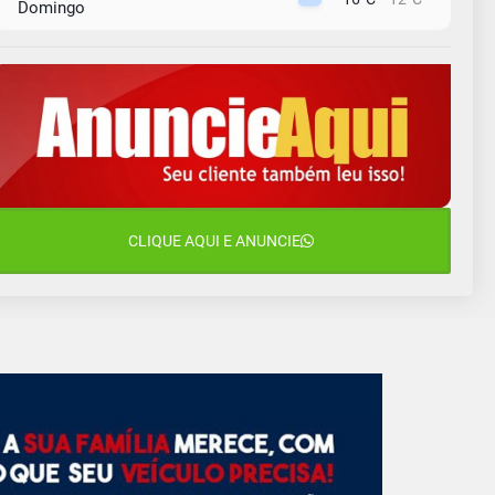
Domingo
10 de agosto
13°C
11°C
Segunda-Feira
11 de agosto
15°C
9°C
Terça-Feira
12 de agosto
15°C
11°C
Quarta-Feira
13 de agosto
CLIQUE AQUI E ANUNCIE
16°C
13°C
Quinta-Feira