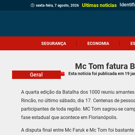
Identi
Homem 
Prouni
Adolesc
Ciclon
Jovem 
Câmara
Menina
Projet
Delega
Veread
Cliente
Revita
Criciú
Dia do
Corpo 
Quatro
Ultimas noticias
sexta-feira, 7 agosto, 2026
SEGURANÇA
ECONOMIA
E
Mc Tom fatura B
Esta notícia foi publicada em
19 ja
Geral
A quarta edição da Batalha dos 1000 reuniu amantes 
Rincão, no último sábado, dia 17. Centenas de pesso
participantes de toda região. MC Tom sagrou-se cam
fase estadual que acontece em Florianópolis.
A disputa final entre Mc Faruk e Mc Tom foi bastante