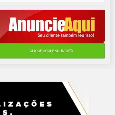
10 de agosto
14°C
10°C
Segunda-Feira
11 de agosto
13°C
10°C
Terça-Feira
12 de agosto
16°C
11°C
Quarta-Feira
13 de agosto
CLIQUE AQUI E ANUNCIE
18°C
13°C
Quinta-Feira