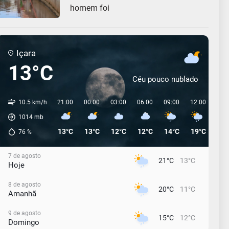
homem foi
Içara
13°C
Céu pouco nublado
10.5 km/h
21:00
00:00
03:00
06:00
09:00
12:00
15:
1014
mb
13°C
13°C
12°C
12°C
14°C
19°C
18°
76
%
7 de agosto
21°C
13°C
Hoje
8 de agosto
20°C
11°C
Amanhã
9 de agosto
15°C
12°C
Domingo