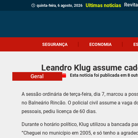
Revita
Crici
Dia d
Corpo 
Quatr
(Víde
Políci
Profes
Cruel
Içara 
Idosa 
Veread
Câmar
PM apr
Homem
Motor
Ultimas noticias
quinta-feira, 6 agosto, 2026
SEGURANÇA
ECONOMIA
E
Leandro Klug assume cad
Esta notícia foi publicada em
8 out
Geral
A sessão ordinária de terça-feira, dia 7, marcou a po
no Balneário Rincão. O policial civil assume a vaga d
pessoais, pediu licença de 60 dias.
Durante o horário político, Klug utilizou a bancada p
“Cheguei no município em 2005, e só tenho a agrade