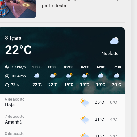
partir desta
Içara
22°C
Nublado
7.7 km/h
21:00
00:00
03:00
06:00
09:00
12:00
15:0
1004
mb
22°C
22°C
19°C
19°C
19°C
20°C
19°C
73
%
6 de agosto
25°C
18°C
Hoje
7 de agosto
21°C
14°C
Amanhã
8 de agosto
21°C
13°C