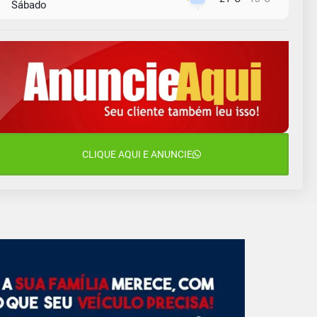
Sábado
9 de agosto
16°C
13°C
Domingo
10 de agosto
14°C
11°C
Segunda-Feira
11 de agosto
15°C
10°C
Terça-Feira
12 de agosto
CLIQUE AQUI E ANUNCIE
14°C
12°C
Quarta-Feira