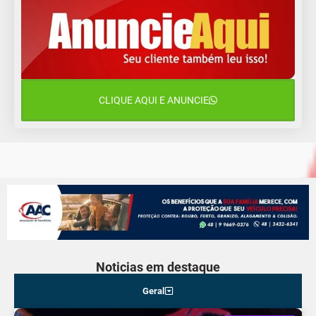
12 de agosto
15°C
11°C
Quarta-Feira
13 de agosto
20°C
15°C
Quinta-Feira
CLIQUE AQUI E ANUNCIE
14 de agosto
18°C
13°C
Sexta-Feira
Noticias em destaque
Geral