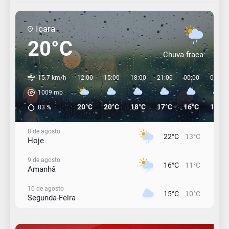
Içara
20°C
Chuva fraca
15.7 km/h
12:00
15:00
18:00
21:00
00:00
03:00
1009
mb
20°C
20°C
18°C
17°C
16°C
15°C
83
%
8 de agosto
22°C
13°C
Hoje
9 de agosto
16°C
11°C
Amanhã
10 de agosto
15°C
10°C
Segunda-Feira
11 de agosto
13°C
11°C
Terça-Feira