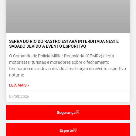
SERRA DO RIO DO RASTRO ESTARÁ INTERDITADA NESTE
SÁBADO DEVIDO A EVENTO ESPORTIVO
O Comando de Polícia Militar Rodoviária (CPMRv) alerta
motoristas, turistas e moradores sobre o fechamento
temporário da rodovia devido à realização do evento esportivo
noturno
LEIA MAIS »
07/08/2026
Segurança
Esporte