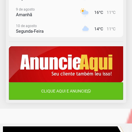
9 de agosto
16°C
11°C
Amanhã
10 de agosto
14°C
11°C
Segunda-Feira
11 de agosto
15°C
10°C
Terça-Feira
12 de agosto
15°C
11°C
Quarta-Feira
13 de agosto
19°C
14°C
Quinta-Feira
CLIQUE AQUI E ANUNCIE
14 de agosto
18°C
15°C
Sexta-Feira