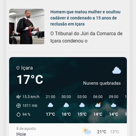
Homem que matou mulher e ocultou
cadáver é condenado a 15 anos de
reclusão em Içara
O Tribunal do Júri da Comarca de
Içara condenou o
Içara
17°C
Nuvens quebradas
15.3 km/h
21:00
00:00
03:00
06:00
09:00
12:00
1011
mb
17°C
16°C
15°C
14°C
14°C
14°C
94
%
8 de agosto
21°C
13°C
Hoje