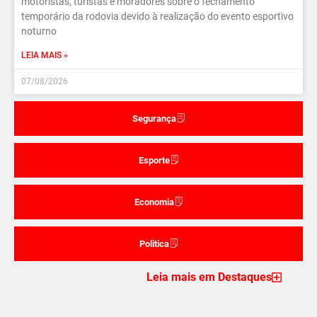
motoristas, turistas e moradores sobre o fechamento
temporário da rodovia devido à realização do evento esportivo
noturno
LEIA MAIS »
07/08/2026
Segurança
Esporte
Economia
Politica
Leia mais em Destaques