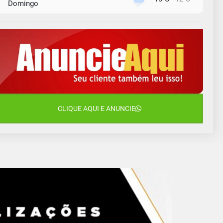
Domingo
10 de agosto
14°C
10°C
Segunda-Feira
11 de agosto
13°C
10°C
Terça-Feira
12 de agosto
16°C
11°C
Quarta-Feira
13 de agosto
CLIQUE AQUI E ANUNCIE
18°C
13°C
Quinta-Feira