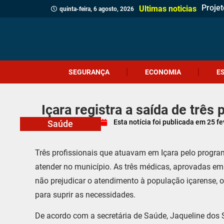
Projet
Delega
Verea
Client
Revita
Crici
Dia d
Corpo 
Quatr
(Víde
Políci
Profes
Cruel
Içara 
Idosa 
Veread
Câmar
Ultimas noticias
quinta-feira, 6 agosto, 2026
SEGURANÇA
ECONOMIA
E
Içara registra a saída de três
Esta notícia foi publicada em
25 fe
Saúde
Três profissionais que atuavam em Içara pelo progr
atender no município. As três médicas, aprovadas em 
não prejudicar o atendimento à população içarense, o
para suprir as necessidades.
De acordo com a secretária de Saúde, Jaqueline dos