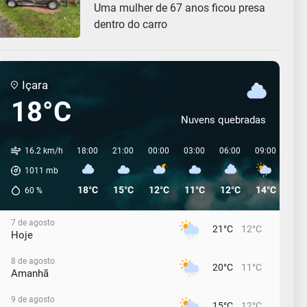
Uma mulher de 67 anos ficou presa
dentro do carro
Içara
18°C
Nuvens quebradas
16.2 km/h
18:00
21:00
00:00
03:00
06:00
09:00
12:
1011
mb
18°C
15°C
12°C
11°C
12°C
14°C
19°
60
%
7 de agosto
21°C
12°C
Hoje
8 de agosto
20°C
11°C
Amanhã
9 de agosto
15°C
12°C