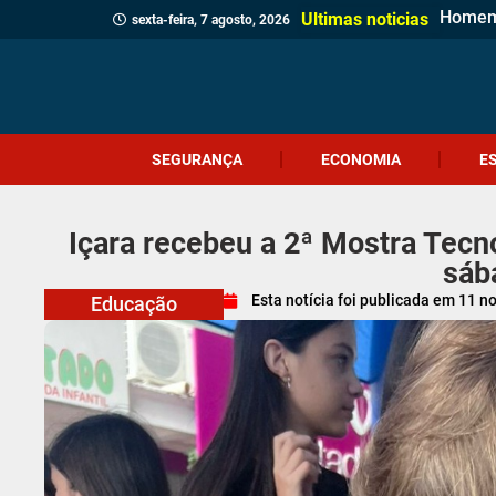
Homem 
Casa d
Gol es
Políci
Polícia
Sábado
Adolesc
Comérc
Prefei
Identi
Homem 
Prouni
Adolesc
Ciclon
Jovem 
Câmara
Menina
Projet
Ultimas noticias
sexta-feira, 7 agosto, 2026
SEGURANÇA
ECONOMIA
E
Içara recebeu a 2ª Mostra Tecn
sáb
Esta notícia foi publicada em
11 n
Educação