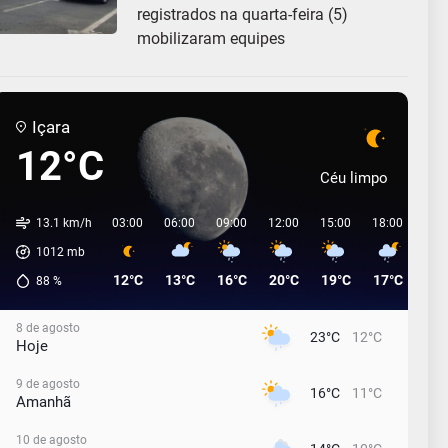
registrados na quarta-feira (5)
mobilizaram equipes
Içara
12°C
Céu limpo
13.1 km/h
03:00
06:00
09:00
12:00
15:00
18:00
21:
1012
mb
12°C
13°C
16°C
20°C
19°C
17°C
17°
88
%
8 de agosto
23°C
12°C
Hoje
9 de agosto
16°C
11°C
Amanhã
10 de agosto