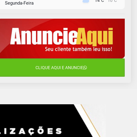
14°C
10°C
Segunda-Feira
11 de agosto
13°C
11°C
Terça-Feira
12 de agosto
15°C
12°C
Quarta-Feira
13 de agosto
18°C
14°C
Quinta-Feira
14 de agosto
CLIQUE AQUI E ANUNCIE
20°C
16°C
Sexta-Feira