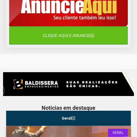
13 de agosto
18°C
14°C
Quinta-Feira
14 de agosto
19°C
17°C
Sexta-Feira
CLIQUE AQUI E ANUNCIE
15 de agosto
19°C
17°C
Sábado
Noticias em destaque
Geral
GERAL