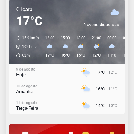
Içara
17°C
Nuvens dispersas
16.9 km/h
12:00
15:00
18:00
21:00
00:00
03:00
1021
mb
17°C
16°C
15°C
12°C
11°C
11°C
62
%
9 de agosto
17°C
12°C
Hoje
10 de agosto
16°C
11°C
Amanhã
11 de agosto
14°C
10°C
Terça-Feira
12 de agosto
15°C
11°C
Quarta-Feira