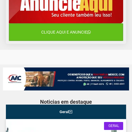
11 de agosto
15°C
9°C
Terça-Feira
12 de agosto
15°C
11°C
Quarta-Feira
CLIQUE AQUI E ANUNCIE
13 de agosto
16°C
13°C
Quinta-Feira
Noticias em destaque
Geral
GERAL