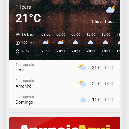
Içara
21°C
Chuva fraca
8.6 km/h
03:00
06:00
09:00
12:00
15:00
18:00
1004
mb
21°C
20°C
20°C
20°C
19°C
16°C
86
%
7 de agosto
21°C
14°C
Hoje
8 de agosto
22°C
13°C
Amanhã
9 de agosto
16°C
12°C
Domingo
10 de agosto
13°C
11°C
Segunda-Feira