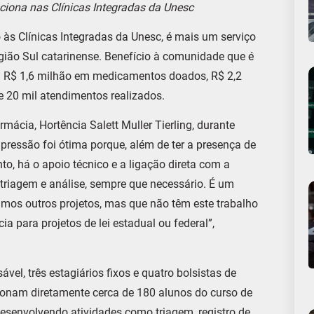
unciona nas Clínicas Integradas da Unesc
o às Clínicas Integradas da Unesc, é mais um serviço
gião Sul catarinense. Benefício à comunidade que é
R$ 1,6 milhão em medicamentos doados, R$ 2,2
 20 mil atendimentos realizados.
mácia, Hortência Salett Muller Tierling, durante
impressão foi ótima porque, além de ter a presença de
o, há o apoio técnico e a ligação direta com a
triagem e análise, sempre que necessário. É um
vimos outros projetos, mas que não têm este trabalho
a para projetos de lei estadual ou federal”,
vel, três estagiários fixos e quatro bolsistas de
ionam diretamente cerca de 180 alunos do curso de
esenvolvendo atividades como triagem, registro de