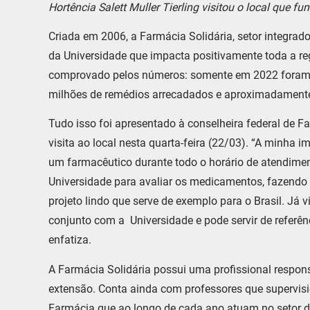
Hortência Salett Muller Tierling visitou o local que f
Criada em 2006, a Farmácia Solidária, setor integrad
da Universidade que impacta positivamente toda a re
comprovado pelos números: somente em 2022 foram 
milhões de remédios arrecadados e aproximadamente
Tudo isso foi apresentado à conselheira federal de Far
visita ao local nesta quarta-feira (22/03). “A minha 
um farmacêutico durante todo o horário de atendiment
Universidade para avaliar os medicamentos, fazendo 
projeto lindo que serve de exemplo para o Brasil. Já 
conjunto com a Universidade e pode servir de referênci
enfatiza.
A Farmácia Solidária possui uma profissional responsá
extensão. Conta ainda com professores que supervis
Farmácia que ao longo de cada ano atuam no setor d