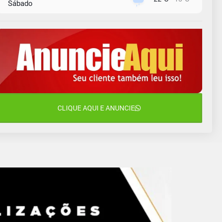
Sábado
9 de agosto
16°C
12°C
Domingo
10 de agosto
13°C
11°C
Segunda-Feira
11 de agosto
15°C
9°C
Terça-Feira
12 de agosto
CLIQUE AQUI E ANUNCIE
15°C
11°C
Quarta-Feira