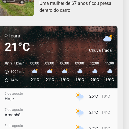
Uma mulher de 67 anos ficou presa
dentro do carro
Içara
21°C
Chuva fraca
9.7 km/h
00:00
03:00
06:00
09:00
12:00
15:00
18:0
1004
mb
21°C
21°C
19°C
19°C
20°C
19°C
16°C
74
%
6 de agosto
25°C
18°C
Hoje
7 de agosto
21°C
14°C
Amanhã
8 de agosto
22°C
13°C