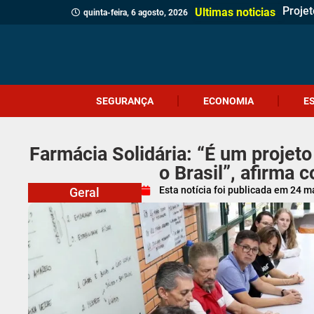
Projet
Delega
Verea
Client
Revita
Crici
Dia d
Corpo 
Quatr
(Víde
Políci
Profes
Cruel
Içara 
Idosa 
Veread
Câmar
Ultimas noticias
quinta-feira, 6 agosto, 2026
SEGURANÇA
ECONOMIA
E
Farmácia Solidária: “É um projet
o Brasil”, afirma 
Esta notícia foi publicada em
24 m
Geral