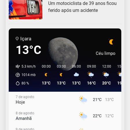
Um motociclista de 39 anos ficou
ferido após um acidente
Içara
13°C
Céu limpo
5.3 km/h
00:00
03:00
06:00
09:00
12:00
15:00
1014
mb
13°C
13°C
13°C
16°C
20°C
19°C
80
%
7 de agosto
21°C
13°C
Hoje
8 de agosto
22°C
12°C
Amanhã
9 de agosto