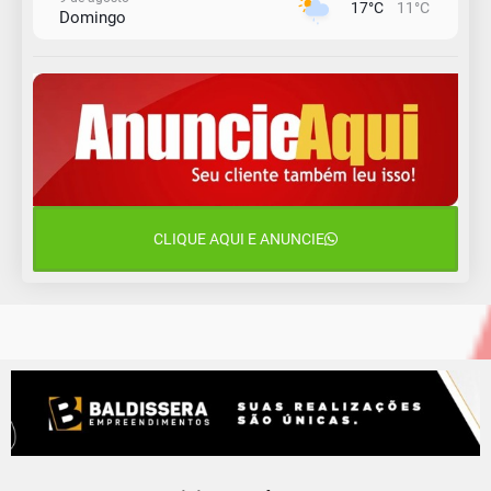
17°C
11°C
Domingo
10 de agosto
14°C
10°C
Segunda-Feira
11 de agosto
13°C
11°C
Terça-Feira
12 de agosto
15°C
12°C
Quarta-Feira
CLIQUE AQUI E ANUNCIE
13 de agosto
18°C
14°C
Quinta-Feira