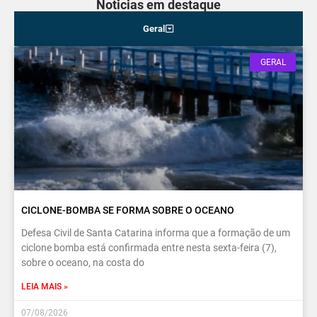
Noticias em destaque
Geral
GERAL
CICLONE-BOMBA SE FORMA SOBRE O OCEANO
Defesa Civil de Santa Catarina informa que a formação de um
ciclone bomba está confirmada entre nesta sexta-feira (7),
sobre o oceano, na costa do
LEIA MAIS »
07/08/2026