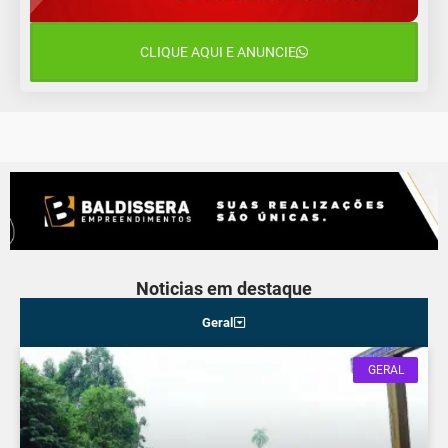
15°C
11°C
Quarta-Feira
CLIQUE AQUI E ANUNCIE
13 de agosto
16°C
13°C
Quinta-Feira
Noticias em destaque
Geral
GERAL