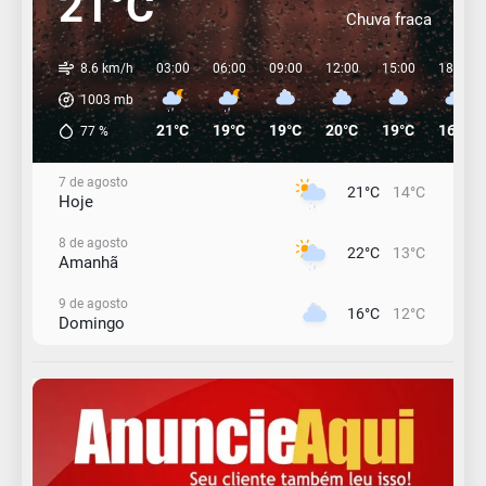
21°C
Chuva fraca
8.6 km/h
03:00
06:00
09:00
12:00
15:00
18:00
1003
mb
21°C
19°C
19°C
20°C
19°C
16°C
77
%
7 de agosto
21°C
14°C
Hoje
8 de agosto
22°C
13°C
Amanhã
9 de agosto
16°C
12°C
Domingo
10 de agosto
13°C
11°C
Segunda-Feira
11 de agosto
15°C
9°C
Terça-Feira
12 de agosto