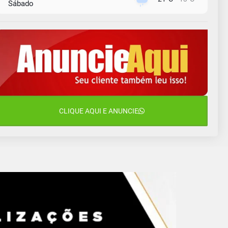
Sábado
9 de agosto
16°C
13°C
Domingo
10 de agosto
14°C
11°C
Segunda-Feira
11 de agosto
15°C
10°C
Terça-Feira
12 de agosto
CLIQUE AQUI E ANUNCIE
14°C
12°C
Quarta-Feira