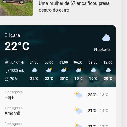
Uma mulher de 67 anos ficou presa
dentro do carro
Içara
22°C
Nublado
7.7 km/h
21:00
00:00
03:00
06:00
09:00
12:00
15:0
1003
mb
22°C
22°C
20°C
19°C
19°C
20°C
19°C
70
%
6 de agosto
25°C
18°C
Hoje
7 de agosto
21°C
14°C
Amanhã
8 de agosto
21°C
13°C