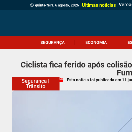
Verea
Client
Revita
Crici
Dia d
Corpo 
Quatr
(Víde
Políci
Profes
Cruel
Içara 
Idosa 
Veread
Câmar
PM apr
Homem
Ultimas noticias
quinta-feira, 6 agosto, 2026
SEGURANÇA
ECONOMIA
E
Ciclista fica ferido após coli
Fum
Esta notícia foi publicada em
11 j
Segurança
|
Trânsito