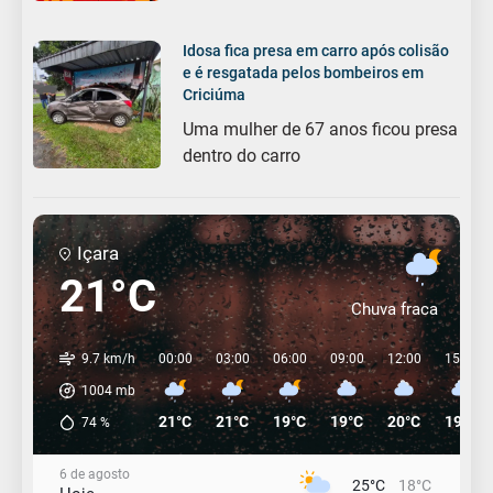
Idosa fica presa em carro após colisão
e é resgatada pelos bombeiros em
Criciúma
Uma mulher de 67 anos ficou presa
dentro do carro
Içara
21°C
Chuva fraca
9.7 km/h
00:00
03:00
06:00
09:00
12:00
15:00
1004
mb
21°C
21°C
19°C
19°C
20°C
19°C
74
%
6 de agosto
25°C
18°C