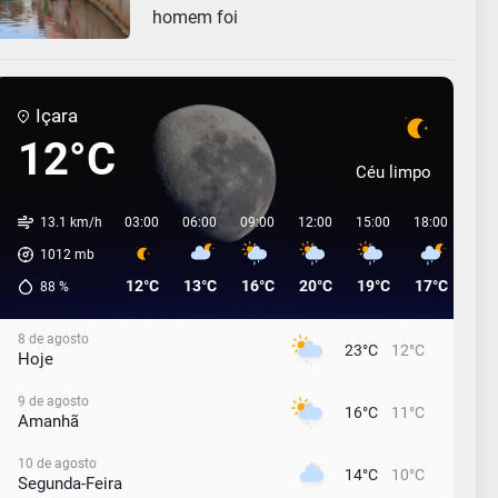
homem foi
Içara
12°C
Céu limpo
13.1 km/h
03:00
06:00
09:00
12:00
15:00
18:00
21:
1012
mb
12°C
13°C
16°C
20°C
19°C
17°C
17°
88
%
8 de agosto
23°C
12°C
Hoje
9 de agosto
16°C
11°C
Amanhã
10 de agosto
14°C
10°C
Segunda-Feira