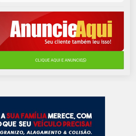
11 de agosto
13°C
11°C
Terça-Feira
12 de agosto
15°C
12°C
Quarta-Feira
13 de agosto
18°C
14°C
Quinta-Feira
14 de agosto
CLIQUE AQUI E ANUNCIE
20°C
16°C
Sexta-Feira