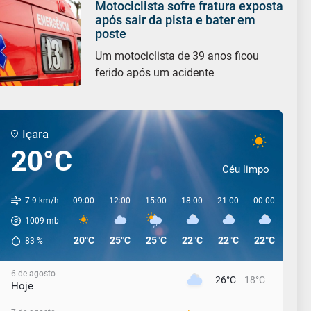
Motociclista sofre fratura exposta
após sair da pista e bater em
poste
Um motociclista de 39 anos ficou
ferido após um acidente
Içara
20°C
Céu limpo
7.9 km/h
09:00
12:00
15:00
18:00
21:00
00:00
03:0
1009
mb
20°C
25°C
25°C
22°C
22°C
22°C
22°C
83
%
6 de agosto
26°C
18°C
Hoje