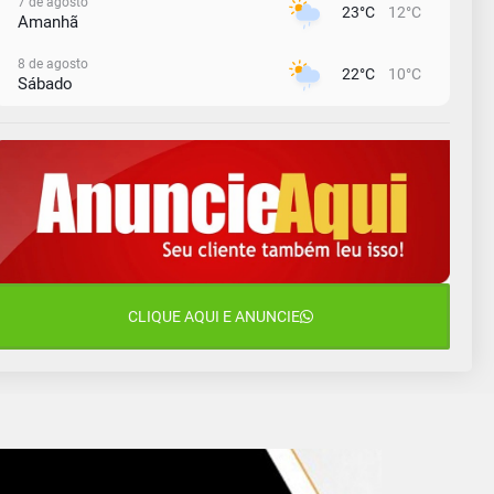
7 de agosto
23°C
12°C
Amanhã
8 de agosto
22°C
10°C
Sábado
9 de agosto
16°C
12°C
Domingo
10 de agosto
14°C
11°C
Segunda-Feira
11 de agosto
15°C
8°C
Terça-Feira
12 de agosto
CLIQUE AQUI E ANUNCIE
14°C
10°C
Quarta-Feira