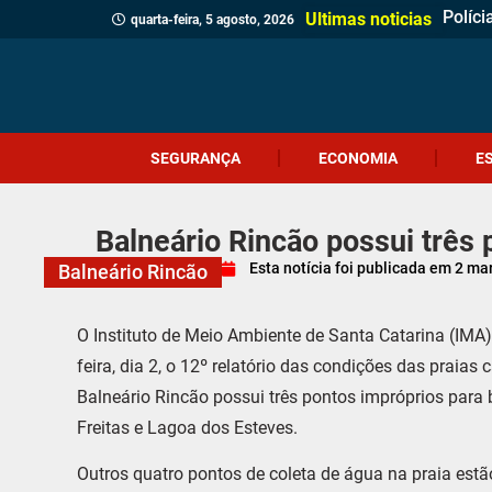
Motoci
Botij
Içara 
Siste
Festi
PRF r
Geraç
Cocal 
Volta 
Emoçã
Trânsi
45 an
‘Ladrã
Carre
Crimi
Camin
Ultimas noticias
quarta-feira, 5 agosto, 2026
SEGURANÇA
ECONOMIA
E
Balneário Rincão possui três
Esta notícia foi publicada em
2 ma
Balneário Rincão
O Instituto de Meio Ambiente de Santa Catarina (IMA),
feira, dia 2, o 12º relatório das condições das praia
Balneário Rincão possui três pontos impróprios para 
Freitas e Lagoa dos Esteves.
Outros quatro pontos de coleta de água na praia est