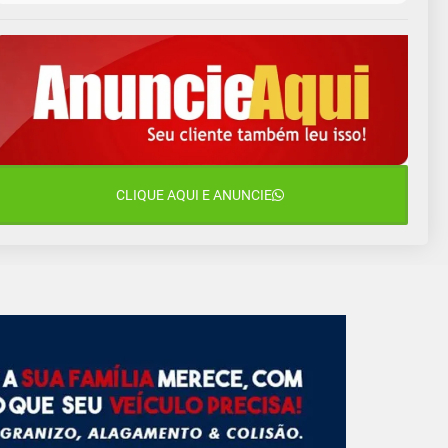
10 de agosto
15°C
11°C
Segunda-Feira
11 de agosto
11°C
11°C
Terça-Feira
12 de agosto
14°C
11°C
Quarta-Feira
13 de agosto
CLIQUE AQUI E ANUNCIE
23°C
14°C
Quinta-Feira