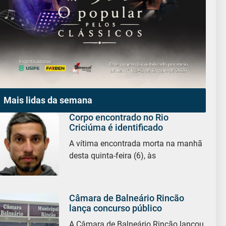
Mais lidas da semana
Corpo encontrado no Rio
Criciúma é identificado
A vítima encontrada morta na manhã
desta quinta-feira (6), às
Câmara de Balneário Rincão
lança concurso público
A Câmara de Balneário Rincão lançou