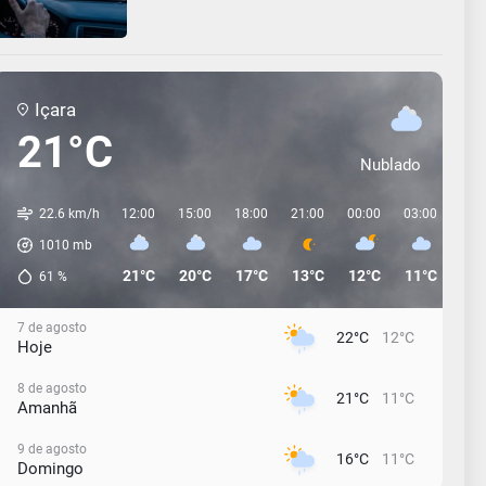
Içara
21°C
Nublado
22.6 km/h
12:00
15:00
18:00
21:00
00:00
03:00
06:
1010
mb
21°C
20°C
17°C
13°C
12°C
11°C
12°
61
%
7 de agosto
22°C
12°C
Hoje
8 de agosto
21°C
11°C
Amanhã
9 de agosto
16°C
11°C
Domingo