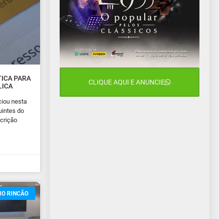
ICA PARA
CLIQUE AQUI E ANUNCIE
LICA
ciou nesta
uintes do
scrição
IO RINCÃO