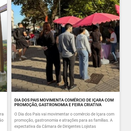
DIA DOS PAIS MOVIMENTA COMÉRCIO DE IÇARA COM
PROMOÇÃO, GASTRONOMIA E FEIRA CRIATIVA
ra
O Dia dos Pais vai movimentar o comércio de Içara com
ão
promoção, gastronomia e atrações para as famílias. A
expectativa da Câmara de Dirigentes Lojistas