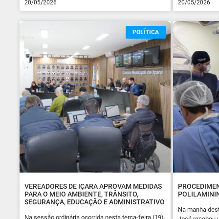
20/05/2026
20/05/2026
POLÍTICA
VEREADORES DE IÇARA APROVAM MEDIDAS
PROCEDIME
PARA O MEIO AMBIENTE, TRÂNSITO,
POLILAMINI
SEGURANÇA, EDUCAÇÃO E ADMINISTRATIVO
Na manha desta
Na sessão ordinária ocorrida nesta terça-feira (19),
José recebeu 