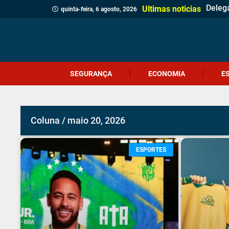
Verea
Client
Revita
Crici
Dia d
Corpo 
Quatr
(Víde
Políci
Profes
Cruel
Içara 
Idosa 
Veread
Câmar
PM apr
Ultimas noticias
quinta-feira, 6 agosto, 2026
SEGURANÇA
ECONOMIA
E
Coluna / maio 20, 2026
ESPORTES