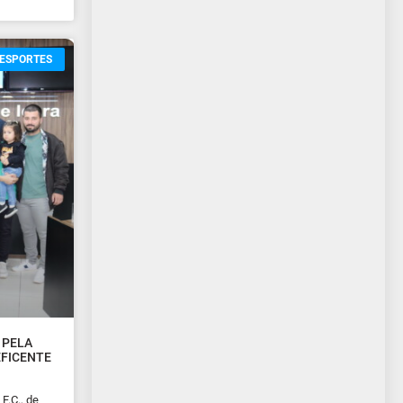
ESPORTES
 PELA
EFICENTE
F.C., de