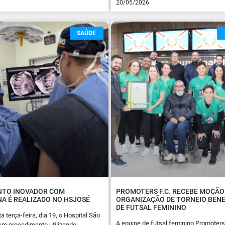
20/05/2026
SAÚDE
NTO INOVADOR COM
PROMOTERS F.C. RECEBE MOÇÃO
NA É REALIZADO NO HSJOSÉ
ORGANIZAÇÃO DE TORNEIO BEN
DE FUTSAL FEMININO
 terça-feira, dia 19, o Hospital São
A equipe de futsal feminino Promoters 
um procedimento utilizando