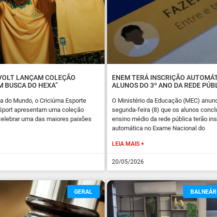
 VOLT LANÇAM COLEÇÃO
ENEM TERÁ INSCRIÇÃO AUTOMÁT
M BUSCA DO HEXA”
ALUNOS DO 3º ANO DA REDE PÚB
a do Mundo, o Criciúma Esporte
O Ministério da Educação (MEC) anun
t Sport apresentam uma coleção
segunda-feira (8) que os alunos concl
celebrar uma das maiores paixões
ensino médio da rede pública terão in
automática no Exame Nacional do
LEIA MAIS +
20/05/2026
GERAL
BALNEÁR