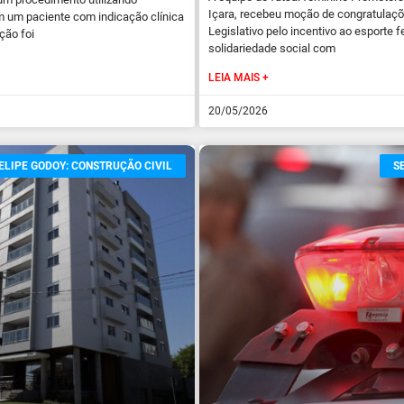
Içara, recebeu moção de congratulaç
m um paciente com indicação clínica
Legislativo pelo incentivo ao esporte f
ção foi
solidariedade social com
LEIA MAIS +
20/05/2026
ELIPE GODOY: CONSTRUÇÃO CIVIL
S