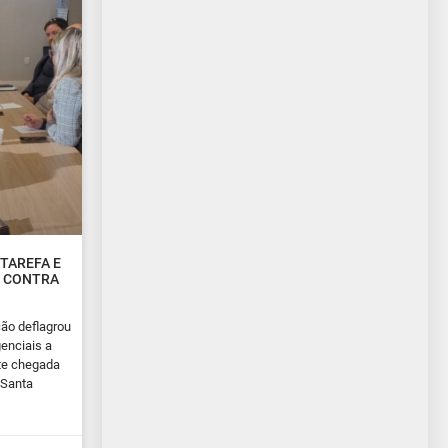
TAREFA E
O CONTRA
cão deflagrou
enciais a
nte chegada
 Santa