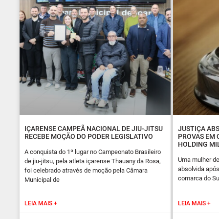
IÇARENSE CAMPEÃ NACIONAL DE JIU-JITSU
JUSTIÇA AB
RECEBE MOÇÃO DO PODER LEGISLATIVO
PROVAS EM 
HOLDING MI
A conquista do 1º lugar no Campeonato Brasileiro
Uma mulher de
de jiu-jitsu, pela atleta içarense Thauany da Rosa,
absolvida após
foi celebrado através de moção pela Câmara
comarca do Sul
Municipal de
LEIA MAIS +
LEIA MAIS +