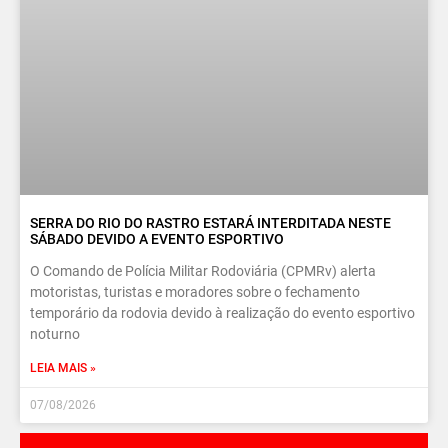
SERRA DO RIO DO RASTRO ESTARÁ INTERDITADA NESTE
SÁBADO DEVIDO A EVENTO ESPORTIVO
O Comando de Polícia Militar Rodoviária (CPMRv) alerta
motoristas, turistas e moradores sobre o fechamento
temporário da rodovia devido à realização do evento esportivo
noturno
LEIA MAIS »
07/08/2026