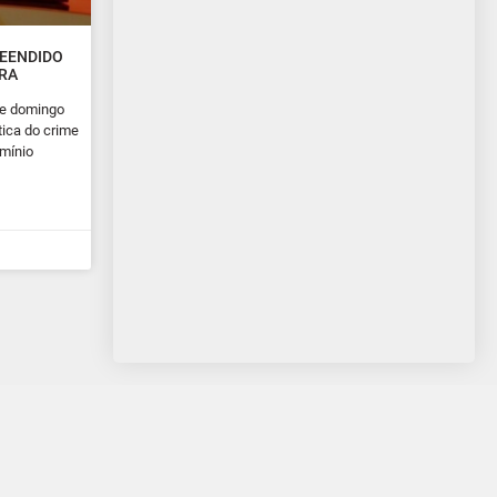
REENDIDO
ARA
ste domingo
tica do crime
omínio