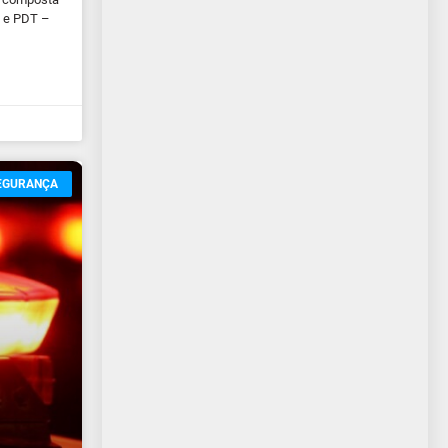
s e PDT –
EGURANÇA