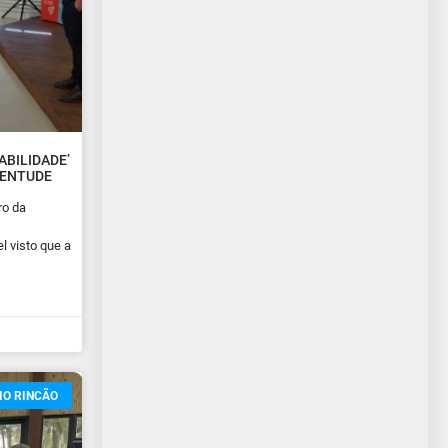
BILIDADE’
VENTUDE
ro da
el visto que a
IO RINCÃO