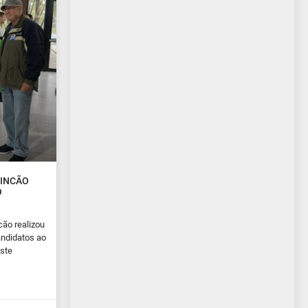
RINCÃO
O
cão realizou
ndidatos ao
este