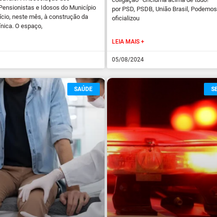
Pensionistas e Idosos do Município
por PSD, PSDB, União Brasil, Podemo
nício, neste mês, à construção da
oficializou
ínica. O espaço,
LEIA MAIS +
05/08/2024
SAÚDE
S