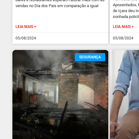
Aposentados, 
vendas no Dia dos Pais em comparação a igual
de Içara deu i
sonhada policl
LEIA MAIS +
LEIA MAIS +
05/08/2024
05/08/2024
SEGURANÇA