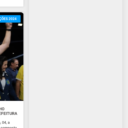
ÇÕES 2024
HO
EFEITURA
 04, a
– composta