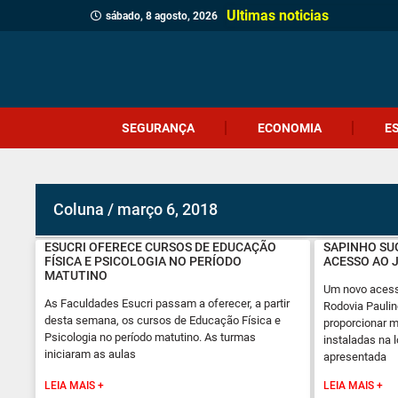
Ultimas noticias
sábado, 8 agosto, 2026
SEGURANÇA
ECONOMIA
E
Coluna / março 6, 2018
ESUCRI OFERECE CURSOS DE EDUCAÇÃO
SAPINHO SU
FÍSICA E PSICOLOGIA NO PERÍODO
ACESSO AO 
MATUTINO
Um novo acesso
As Faculdades Esucri passam a oferecer, a partir
Rodovia Paulin
desta semana, os cursos de Educação Física e
proporcionar 
Psicologia no período matutino. As turmas
instaladas na l
iniciaram as aulas
apresentada
LEIA MAIS +
LEIA MAIS +