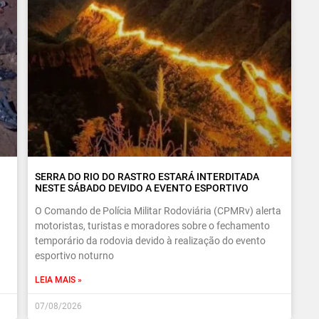
SERRA DO RIO DO RASTRO ESTARÁ INTERDITADA
NESTE SÁBADO DEVIDO A EVENTO ESPORTIVO
O Comando de Polícia Militar Rodoviária (CPMRv) alerta
motoristas, turistas e moradores sobre o fechamento
temporário da rodovia devido à realização do evento
esportivo noturno
LEIA MAIS »
07/08/2026