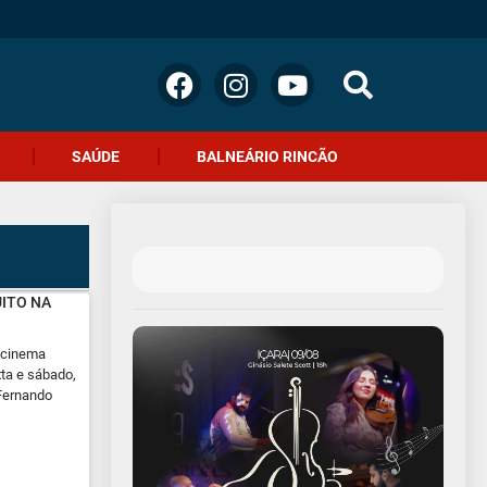
SAÚDE
BALNEÁRIO RINCÃO
UITO NA
 cinema
xta e sábado,
 Fernando