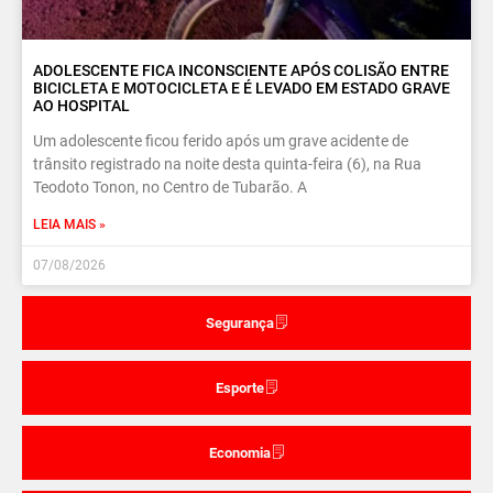
ADOLESCENTE FICA INCONSCIENTE APÓS COLISÃO ENTRE
BICICLETA E MOTOCICLETA E É LEVADO EM ESTADO GRAVE
AO HOSPITAL
Um adolescente ficou ferido após um grave acidente de
trânsito registrado na noite desta quinta-feira (6), na Rua
Teodoto Tonon, no Centro de Tubarão. A
LEIA MAIS »
07/08/2026
Segurança
Esporte
Economia