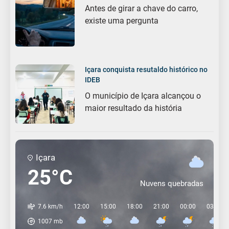
Antes de girar a chave do carro,
existe uma pergunta
Içara conquista resutaldo histórico no
IDEB
O município de Içara alcançou o
maior resultado da história
Içara
25°C
Nuvens quebradas
7.6 km/h
12:00
15:00
18:00
21:00
00:00
03:00
1007
mb