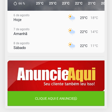
25°C
25°C
23°C
22°C
21°C
20°C
66
%
6 de agosto
25°C
18°C
Hoje
7 de agosto
22°C
14°C
Amanhã
8 de agosto
22°C
11°C
Sábado
9 de agosto
16°C
12°C
Domingo
10 de agosto
14°C
10°C
Segunda-Feira
11 de agosto
15°C
9°C
Terça-Feira
CLIQUE AQUI E ANUNCIE
12 de agosto
16°C
10°C
Quarta-Feira