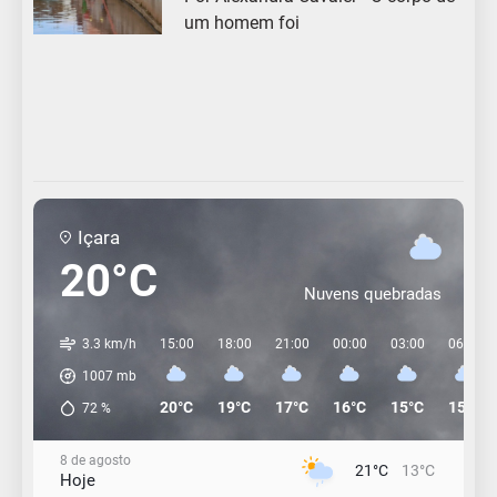
um homem foi
Içara
20°C
Nuvens quebradas
3.3 km/h
15:00
18:00
21:00
00:00
03:00
06:00
1007
mb
20°C
19°C
17°C
16°C
15°C
15°C
72
%
8 de agosto
21°C
13°C
Hoje