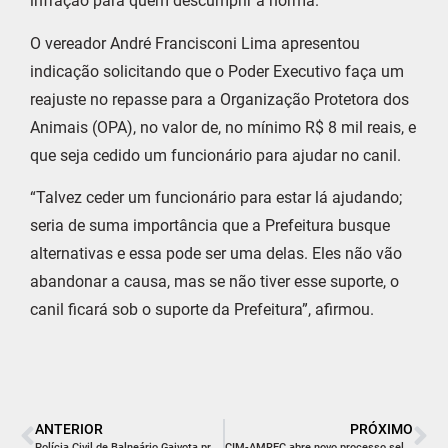
infração para quem descumprir a norma.
O vereador André Francisconi Lima apresentou
indicação solicitando que o Poder Executivo faça um
reajuste no repasse para a Organização Protetora dos
Animais (OPA), no valor de, no mínimo R$ 8 mil reais, e
que seja cedido um funcionário para ajudar no canil.
“Talvez ceder um funcionário para estar lá ajudando;
seria de suma importância que a Prefeitura busque
alternativas e essa pode ser uma delas. Eles não vão
abandonar a causa, mas se não tiver esse suporte, o
canil ficará sob o suporte da Prefeitura”, afirmou.
ANTERIOR
PRÓXIMO
Polícia Civil de Balneário Gaivota prende foragido durante investigação de maus-tratos a animais
CIM-AMREC abre novo processo seletivo para contratação temporária de profissionais