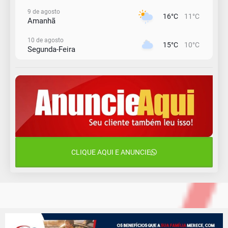
9 de agosto
16°C
11°C
Amanhã
10 de agosto
15°C
10°C
Segunda-Feira
11 de agosto
13°C
11°C
Terça-Feira
12 de agosto
15°C
11°C
Quarta-Feira
13 de agosto
20°C
15°C
Quinta-Feira
CLIQUE AQUI E ANUNCIE
14 de agosto
18°C
13°C
Sexta-Feira