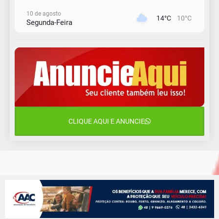
10 de agosto
14°C
10°C
Segunda-Feira
11 de agosto
13°C
11°C
Terça-Feira
12 de agosto
15°C
12°C
Quarta-Feira
13 de agosto
18°C
14°C
Quinta-Feira
CLIQUE AQUI E ANUNCIE
14 de agosto
20°C
16°C
Sexta-Feira