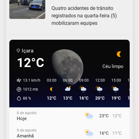
Quatro acidentes de trânsito
registrados na quarta-feira (5)
mobilizaram equipes
Içara
12°C
Céu limpo
13.1 km/h
03:00
06:00
09:00
12:00
15:00
18:00
1012
mb
12°C
13°C
16°C
20°C
19°C
17°C
88
%
8 de agosto
23°C
12°C
Hoje
9 de agosto
16°C
11°C
Amanhã