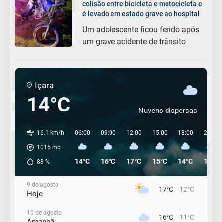
colisão entre bicicleta e motocicleta e
é levado em estado grave ao hospital
Um adolescente ficou ferido após
um grave acidente de trânsito
Içara
14°C
Nuvens dispersas
16.1 km/h
06:00
09:00
12:00
15:00
18:00
21:00
1015
mb
14°C
16°C
17°C
15°C
14°C
12°C
88
%
9 de agosto
17°C
12°C
Hoje
10 de agosto
16°C
11°C
Amanhã