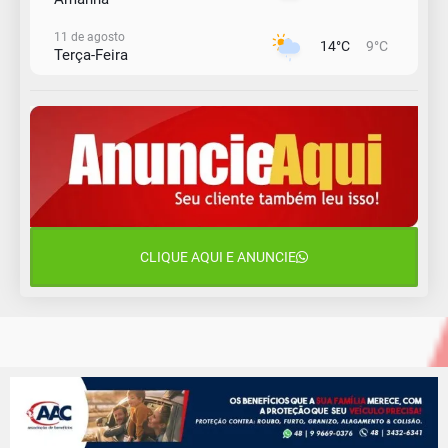
11 de agosto
14°C
9°C
Terça-Feira
12 de agosto
13°C
11°C
Quarta-Feira
13 de agosto
17°C
12°C
Quinta-Feira
14 de agosto
18°C
16°C
Sexta-Feira
CLIQUE AQUI E ANUNCIE
15 de agosto
18°C
18°C
Sábado